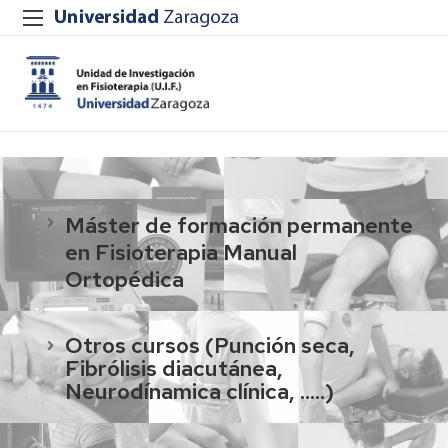
Máster de formación permanente
en Fisioterapia Manual
Ortopédica
Otros cursos (Punción seca,
Fibrólisis diacutánea,
Neurodínamica clínica, .....)